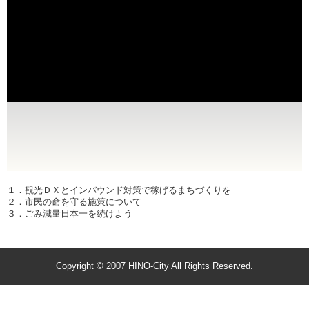
１．観光ＤＸとインバウンド対策で稼げるまちづくりを
２．市民の命を守る施策について
３．ごみ減量日本一を続けよう
Copyright © 2007 HINO-City All Rights Reserved.