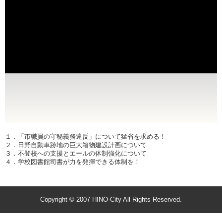
１．「市職員の守秘義務違反」について猛省を求める！
２．日野自動車跡地の巨大箱物建設計画について
３．不登校への支援とエールの体制強化について
４．学校図書館司書が力を発揮できる体制を！
Copyright © 2007 HINO-City All Rights Reserved.