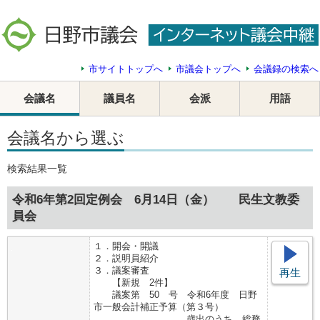
市サイトトップへ
市議会トップへ
会議録の検索へ
会議名
議員名
会派
用語
会議名から選ぶ
検索結果一覧
令和6年第2回定例会 6月14日（金） 民生文教委
員会
１．開会・開議
２．説明員紹介
３．議案審査
再生
【新規 2件】
議案第 50 号 令和6年度 日野
市一般会計補正予算（第３号）
歳出のうち、総務