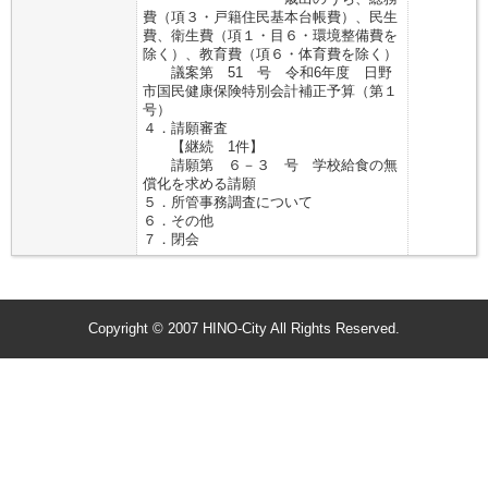
費（項３・戸籍住民基本台帳費）、民生
費、衛生費（項１・目６・環境整備費を
除く）、教育費（項６・体育費を除く）
議案第 51 号 令和6年度 日野
市国民健康保険特別会計補正予算（第１
号）
４．請願審査
【継続 1件】
請願第 ６－３ 号 学校給食の無
償化を求める請願
５．所管事務調査について
６．その他
７．閉会
Copyright © 2007 HINO-City All Rights Reserved.